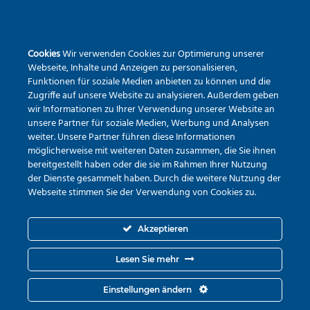
SEKUNDARSCHULE DER STADT WARSTEIN
Cookies
Wir verwenden Cookies zur Optimierung unserer
Pietrapaola-Platz 4
Webseite, Inhalte und Anzeigen zu personalisieren,
59581 Warstein
Funktionen für soziale Medien anbieten zu können und die
Zugriffe auf unsere Website zu analysieren. Außerdem geben
Tel.:
02902 – 9791840
wir Informationen zu Ihrer Verwendung unserer Website an
Erreichbarkeit via Mail
unsere Partner für soziale Medien, Werbung und Analysen
weiter. Unsere Partner führen diese Informationen
möglicherweise mit weiteren Daten zusammen, die Sie ihnen
bereitgestellt haben oder die sie im Rahmen Ihrer Nutzung
der Dienste gesammelt haben. Durch die weitere Nutzung der
Webseite stimmen Sie der Verwendung von Cookies zu.
Akzeptieren
Lesen Sie mehr
Einstellungen ändern
© Copyright 2019-2026 - Sekundarschule der Stadt Warstein