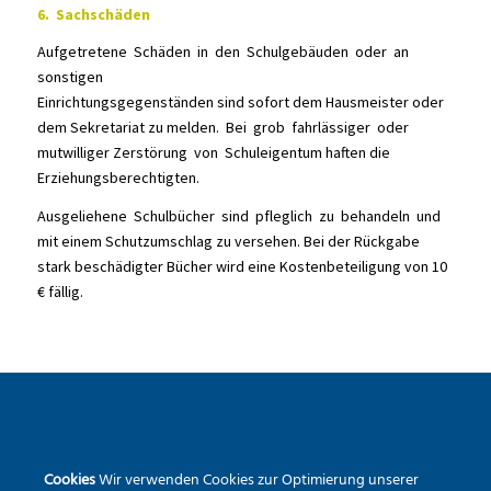
6. Sachschäden
Aufgetretene Schäden in den Schulgebäuden oder an
sonstigen
Einrichtungsgegenständen sind sofort dem Hausmeister oder
dem Sekretariat zu melden. Bei grob fahrlässiger oder
mutwilliger Zerstörung von Schuleigentum haften die
Erziehungsberechtigten.
Ausgeliehene Schulbücher sind pfleglich zu behandeln und
mit einem Schutzumschlag zu versehen. Bei der Rückgabe
stark beschädigter Bücher wird eine Kostenbeteiligung von 10
€ fällig.
SEKUNDARSCHULE DER STADT WARSTEIN
Cookies
Wir verwenden Cookies zur Optimierung unserer
Pietrapaola-Platz 4