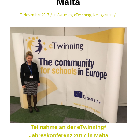
Malta
/
/
7. November 2017
in
Aktuelles
,
eTwinning
,
Neuigkeiten
Teilnahme an der eTwinning*
Jahreskonferenz 2017 in Malta