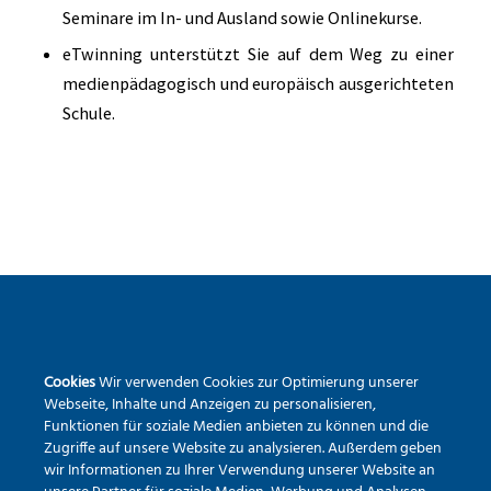
Seminare im In- und Ausland sowie Onlinekurse.
eTwinning unterstützt Sie auf dem Weg zu einer
medienpädagogisch und europäisch ausgerichteten
Schule.
SEKUNDARSCHULE DER STADT WARSTEIN
Cookies
Wir verwenden Cookies zur Optimierung unserer
Pietrapaola-Platz 4
Webseite, Inhalte und Anzeigen zu personalisieren,
59581 Warstein
Funktionen für soziale Medien anbieten zu können und die
Zugriffe auf unsere Website zu analysieren. Außerdem geben
Tel.:
02902 – 9791840
wir Informationen zu Ihrer Verwendung unserer Website an
Erreichbarkeit via Mail