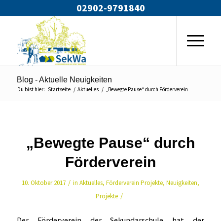
02902-9791840
Blog - Aktuelle Neuigkeiten
Du bist hier:
Startseite
/
Aktuelles
/
„Bewegte Pause“ durch Förderverein
„Bewegte Pause“ durch
Förderverein
/
10. Oktober 2017
in
Aktuelles
,
Förderverein Projekte
,
Neuigkeiten
,
/
Projekte
Der Förderverein der Sekundarschule hat der