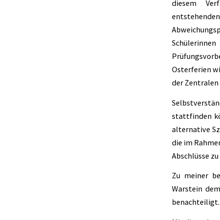
diesem Verf
entstehen
Abweichungsp
Schülerinn
Prüfungsvorb
Osterferien w
der Zentralen
Selbstverstän
stattfinden k
alternative Sz
die im Rahmen
Abschlüsse zu 
Zu meiner be
Warstein dem
benachteiligt.