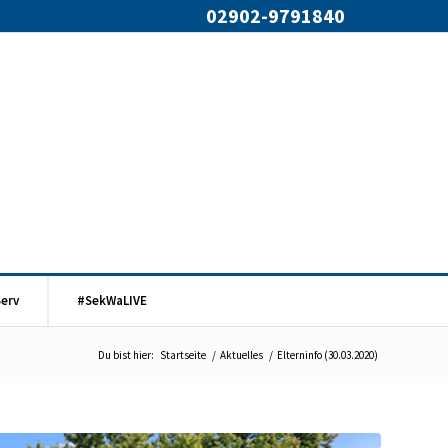
02902-9791840
Serv
#SekWaLIVE
Du bist hier:
Startseite
/
Aktuelles
/
Elterninfo (30.03.2020)