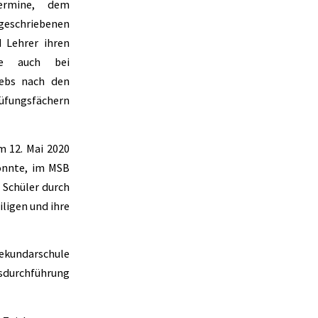
termine, dem
chriebenen
 Lehrer ihren
ie auch bei
iebs nach den
rüfungsfächern
m 12. Mai 2020
konnte, im MSB
d Schüler durch
ligen und ihre
ekundarschule
sdurchführung