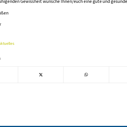
ruhigenden Gewissheit wünsche Ihnen/euch eine gute und gesunde
üßen
r
Aktuelles
n