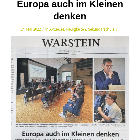
Europa auch im Kleinen
denken
/
/
24. Mai 2022
in
Aktuelles
,
Neuigkeiten
,
Sekundarschule