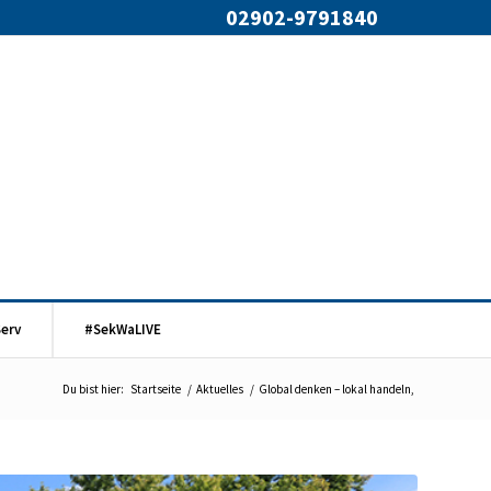
02902-9791840
Serv
#SekWaLIVE
Du bist hier:
Startseite
/
Aktuelles
/
Global denken – lokal handeln,