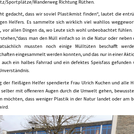
atz/Sportplätze/Wanderweg Richtung Rüthen.
ht gedacht, dass wir soviel Plastikmist finden“, lautet die entr
ligen Helfers. Es sammelte sich wirklich viel wahllos weggewo
 vor allen Dingen da, wo Leute sich wohl unbeobachtet fühlen. 
rstehen,“dass man den Müll einfach so in die Natur oder neben
atsächlich mussten noch einige Mülltüten beschafft werd
chaften eingesammelt werden konnten, und das nur in einer Aktio
 auch ein halbes Fahrrad und ein defektes Speisfass gefunden
 Unverständnis.
 der fleißigen Helfer spendierte Frau Ulrich Kuchen und alle He
ie selber mit offeneren Augen durch die Umwelt gehen, bewusst
n möchten, dass weniger Plastik in der Natur landet oder am b
wird.