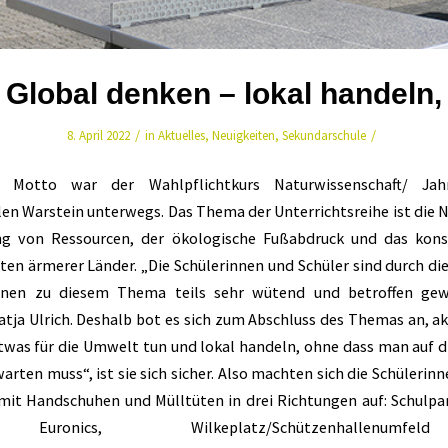
Global denken – lokal handeln,
/
/
8. April 2022
in
Aktuelles
,
Neuigkeiten
,
Sekundarschule
 Motto war der Wahlpflichtkurs Naturwissenschaft/ Ja
en Warstein unterwegs. Das Thema der Unterrichtsreihe ist die N
g von Ressourcen, der ökologische Fußabdruck und das kons
ten ärmerer Länder. „Die Schülerinnen und Schüler sind durch d
onen zu diesem Thema teils sehr wütend und betroffen gew
atja Ulrich. Deshalb bot es sich zum Abschluss des Themas an, ak
twas für die Umwelt tun und lokal handeln, ohne dass man auf d
warten muss“, ist sie sich sicher. Also machten sich die Schülerin
mit Handschuhen und Mülltüten in drei Richtungen auf: Schulp
Euronics, Wilkeplatz/Schützenhallenum