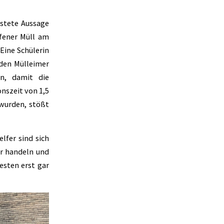
üstete Aussage
rfener Müll am
Eine Schülerin
 den Mülleimer
en, damit die
nszeit von 1,5
 wurden, stößt
lfer sind sich
er handeln und
esten erst gar