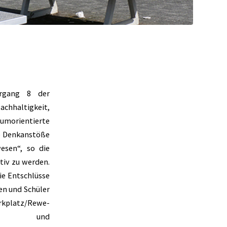
hrgang 8 der
achhaltigkeit,
umorientierte
ie Denkanstöße
esen“, so die
tiv zu werden.
ie Entschlüsse
nen und Schüler
arkplatz/Rewe-
feld und