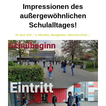
Impressionen des
außergewöhnlichen
Schulalltages!
/
/
24. April 2020
in
Aktuelles
,
Neuigkeiten
,
Sekundarschule