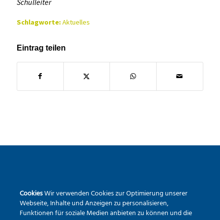
Schulleiter
Schlagworte:
Aktuelles
Eintrag teilen
SEKUNDARSCHULE DER STADT WARSTEIN
Cookies
Wir verwenden Cookies zur Optimierung unserer
Pietrapaola-Platz 4
Webseite, Inhalte und Anzeigen zu personalisieren,
59581 Warstein
Funktionen für soziale Medien anbieten zu können und die