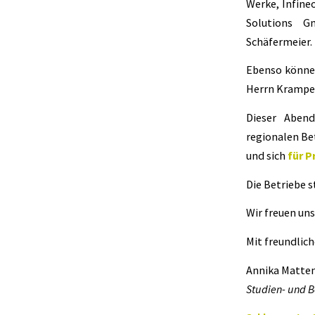
Werke, Infine
Solutions G
Schäfermeier.
Ebenso können
Herrn Krampe 
Dieser Aben
regionalen Be
und sich
für P
Die Betriebe s
Wir freuen un
Mit freundlic
Annika Matten
Studien- und 