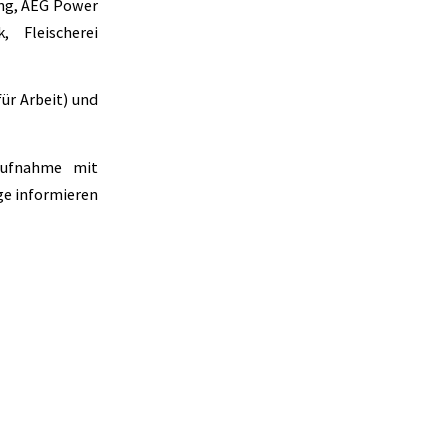
ing, AEG Power
 Fleischerei
ür Arbeit) und
aufnahme mit
ge informieren