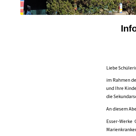
Inf
Liebe Schüleri
im Rahmen der
und Ihre Kind
die Sekundars
An diesem Abe
Esser-Werke 
Marienkranken