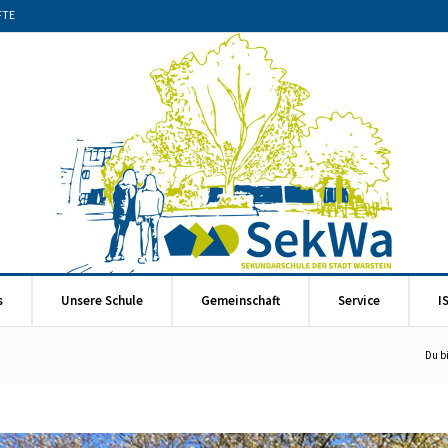
FTE
s
Unsere Schule
Gemeinschaft
Service
I
Du bi