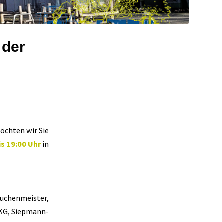
 der
öchten wir Sie
is 19:00 Uhr
in
uchenmeister,
 KG, Siepmann-