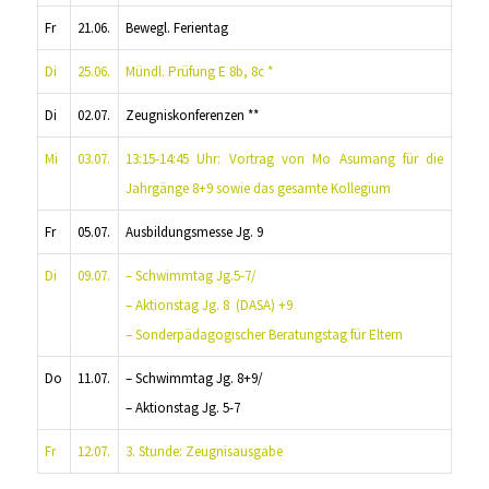
Fr
21.06.
Bewegl. Ferientag
Di
25.06.
Mündl. Prüfung E 8b, 8c *
Di
02.07.
Zeugniskonferenzen **
Mi
03.07.
13:15-14:45 Uhr: Vortrag von Mo Asumang für die
Jahrgänge 8+9 sowie das gesamte Kollegium
Fr
05.07.
Ausbildungsmesse Jg. 9
Di
09.07.
– Schwimmtag Jg.5-7/
– Aktionstag Jg. 8 (DASA) +9
– Sonderpädagogischer Beratungstag für Eltern
Do
11.07.
– Schwimmtag Jg. 8+9/
– Aktionstag Jg. 5-7
Fr
12.07.
3. Stunde: Zeugnisausgabe