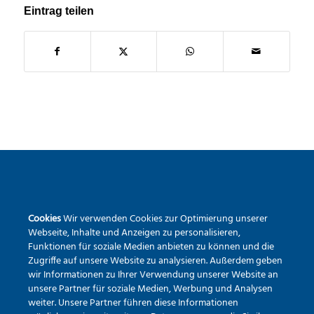
Eintrag teilen
SEKUNDARSCHULE DER STADT WARSTEIN
Cookies
Wir verwenden Cookies zur Optimierung unserer
Pietrapaola-Platz 4
Webseite, Inhalte und Anzeigen zu personalisieren,
59581 Warstein
Funktionen für soziale Medien anbieten zu können und die
Zugriffe auf unsere Website zu analysieren. Außerdem geben
Tel.:
02902 – 9791840
wir Informationen zu Ihrer Verwendung unserer Website an
Erreichbarkeit via Mail
unsere Partner für soziale Medien, Werbung und Analysen
weiter. Unsere Partner führen diese Informationen