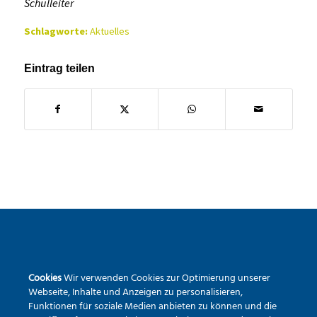
Schulleiter
Schlagworte:
Aktuelles
Eintrag teilen
SEKUNDARSCHULE DER STADT WARSTEIN
Cookies
Wir verwenden Cookies zur Optimierung unserer
Pietrapaola-Platz 4
Webseite, Inhalte und Anzeigen zu personalisieren,
59581 Warstein
Funktionen für soziale Medien anbieten zu können und die