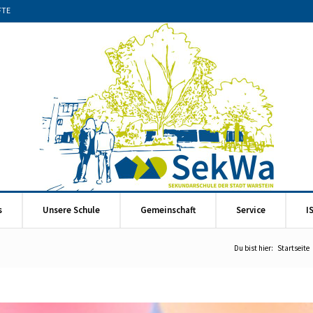
FTE
s
Unsere Schule
Gemeinschaft
Service
I
Du bist hier:
Startseite