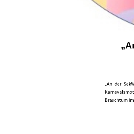
„An
„An der SekW
Karnevalsmo
Brauchtum im 