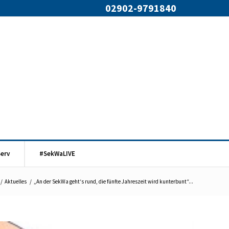
02902-9791840
Serv
#SekWaLIVE
/
Aktuelles
/
„An der SekWa geht‘s rund, die fünfte Jahreszeit wird kunterbunt“...