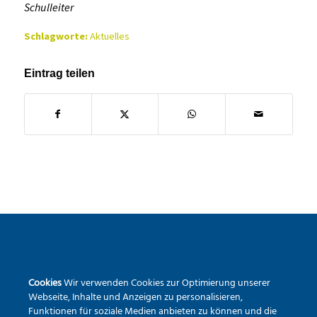
Schulleiter
Schlagworte:
Aktuelles
Eintrag teilen
SEKUNDARSCHULE DER STADT WARSTEIN
Cookies
Wir verwenden Cookies zur Optimierung unserer
Pietrapaola-Platz 4
Webseite, Inhalte und Anzeigen zu personalisieren,
59581 Warstein
Funktionen für soziale Medien anbieten zu können und die