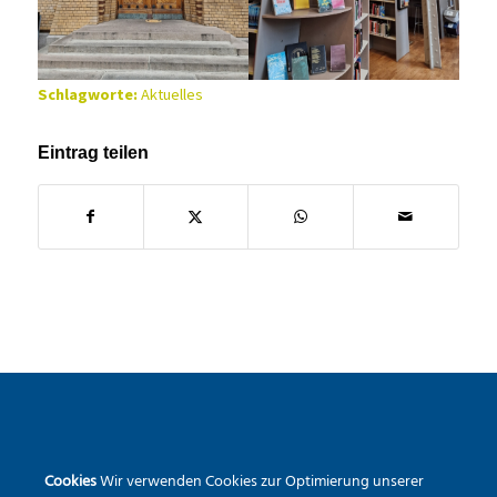
Schlagworte:
Aktuelles
Eintrag teilen
SEKUNDARSCHULE DER STADT WARSTEIN
Cookies
Wir verwenden Cookies zur Optimierung unserer
Pietrapaola-Platz 4