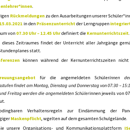
senlehrer*innen
.
rigen
Rückmeldungen
zu den Ausarbeitungen unserer Schüler*i
15.03.2021
in den
Präsenzunterricht
der Lerngruppen
integrier
raum von
07.30 Uhr – 12.45 Uhr
definiert die
Kernunterrichtszeit
.
 dieses Zeitraumes findet der Unterricht aller Jahrgänge gem
Stundenplanes statt.
nferenzen
können während der Kernunterrichtszeiten nicht
treuungsangebot
für die angemeldeten Schüler
innen de
stufen findet am Montag, Dienstag und Donnerstag von 07:30 – 15:1
und Freitag werden die angemeldeten Schüler
innen jeweils von 07
ut.
bdingbaren Verhaltensregeln zur Eindämmung der Pan
giger
Maskenpflicht
, wgelten auf dem gesamten Schulgelände.
ie unsere Organisations- und Kommunikationsplattform
IS