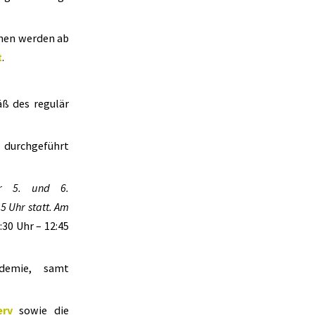
nnen werden ab
t
.
äß des regulär
 durchgeführt
r 5. und 6.
5 Uhr statt. Am
:30 Uhr – 12:45
demie, samt
erv
sowie die