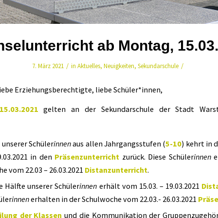
selunterricht ab Montag, 15.03
/
/
7. März 2021
in
Aktuelles
,
Neuigkeiten
,
Sekundarschule
liebe Erziehungsberechtigte, liebe Schüler*innen,
15.03.2021
gelten an der Sekundarschule der Stadt Warst
e unserer Schüler
innen
aus allen Jahrgangsstufen (
5-10
) kehrt in
9.03.2021 in den
Präsenzunterricht
zurück. Diese Schüler
innen
e
e vom 22.03 – 26.03.2021
Distanzunterricht
.
e Hälfte unserer Schüler
innen
erhält vom 15.03. – 19.03.2021
Dist
üler
innen
erhalten in der Schulwoche vom 22.03.- 26.03.2021
Präse
eilung der Klassen
und die Kommunikation der Gruppenzugehöri