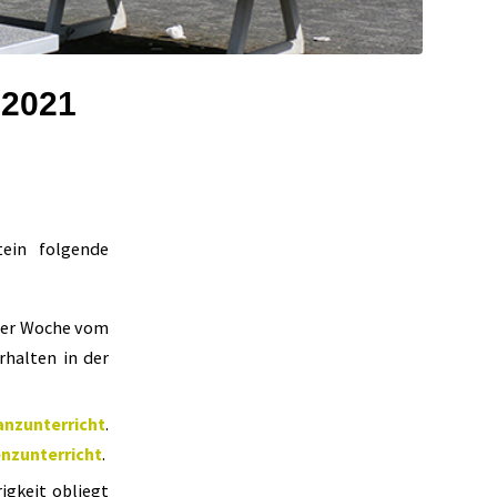
.2021
ein folgende
 der Woche vom
rhalten in der
anzunterricht
.
nzunterricht
.
gkeit obliegt