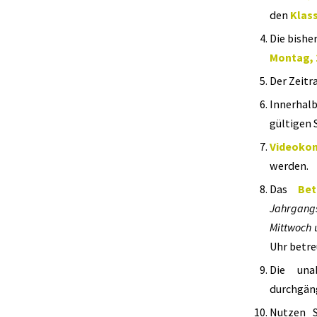
den
Klas
Die bishe
Montag, 
Der Zeit
Innerhalb
gültigen 
Videoko
werden.
Das
Be
Jahrgangs
Mittwoch 
Uhr betre
Die una
durchgän
Nutzen S