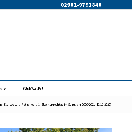
02902-9791840
Serv
#SekWaLIVE
r:
Startseite
/
Aktuelles
/
1. Elternsprechtag im Schuljahr 2020/2021 (11.11.2020)