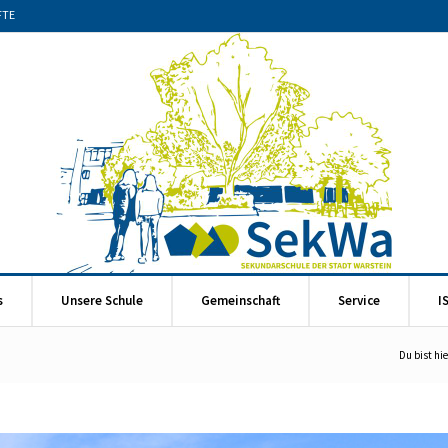
FTE
s
Unsere Schule
Gemeinschaft
Service
I
Du bist hie