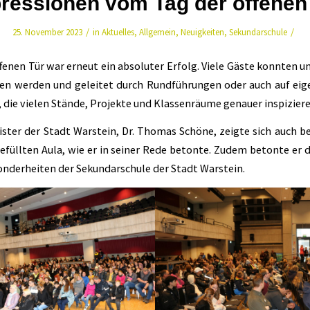
ressionen vom Tag der offenen
/
/
25. November 2023
in
Aktuelles
,
Allgemein
,
Neuigkeiten
,
Sekundarschule
fenen Tür war erneut ein absoluter Erfolg. Viele Gäste konnten u
en werden und geleitet durch Rundführungen oder auch auf ei
 die vielen Stände, Projekte und Klassenräume genauer inspiziere
ster der Stadt Warstein, Dr. Thomas Schöne, zeigte sich auch b
efüllten Aula, wie er in seiner Rede betonte. Zudem betonte er d
onderheiten der Sekundarschule der Stadt Warstein.