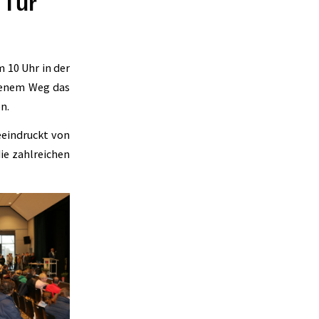
 Tür
m 10 Uhr in der
genem Weg das
n.
eeindruckt von
ie zahlreichen