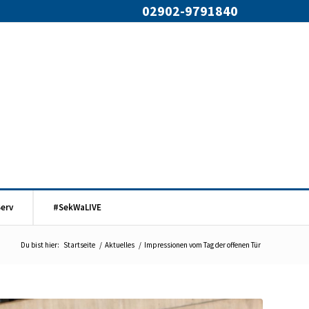
02902-9791840
Serv
#SekWaLIVE
Du bist hier:
Startseite
/
Aktuelles
/
Impressionen vom Tag der offenen Tür