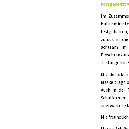
fortgesetzt 
Im Zusammen
Kultusminist
festgehalten
zurück in di
achtsam im 
Einschränkun
Testungen in 
Mit der oben
Maske trägt d
Auch in der 
Schulformen 
unerwartete k
Mit freundlic
Marcus Schiffe