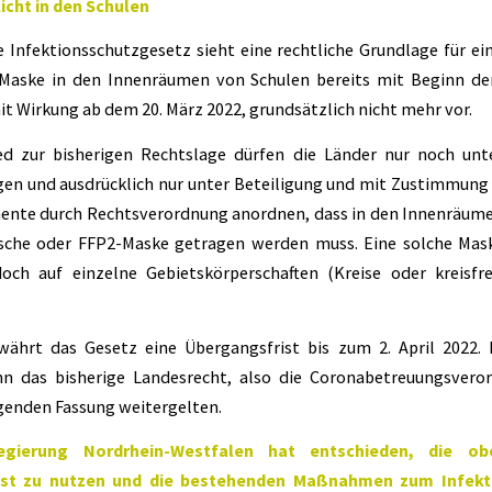
icht in den Schulen
 Infektionsschutzgesetz sieht eine rechtliche Grundlage für ei
 Maske in den Innenräumen von Schulen bereits mit Beginn 
it Wirkung ab dem 20. März 2022, grundsätzlich nicht mehr vor.
ed zur bisherigen Rechtslage dürfen die Länder nur noch unt
en und ausdrücklich nur unter Beteiligung und mit Zustimmung 
ente durch Rechtsverordnung anordnen, dass in den Innenräume
ische oder FFP2-Maske getragen werden muss. Eine solche Mask
och auf einzelne Gebietskörperschaften (Kreise oder kreisfr
währt das Gesetz eine Übergangsfrist bis zum 2. April 2022.
nn das bisherige Landesrecht, also die Coronabetreuungsveror
egenden Fassung weitergelten.
egierung Nordrhein-Westfalen hat entschieden, die o
ist zu nutzen und die bestehenden Maßnahmen zum Infekti