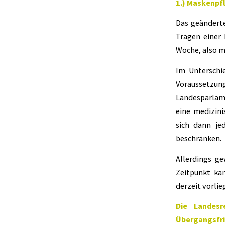
1.) Maskenpfl
Das geänderte
Tragen einer
Woche, also m
Im Unterschi
Voraussetzung
Landesparlam
eine medizin
sich dann jed
beschränken.
Allerdings ge
Zeitpunkt ka
derzeit vorli
Die Landesr
Übergangsfr