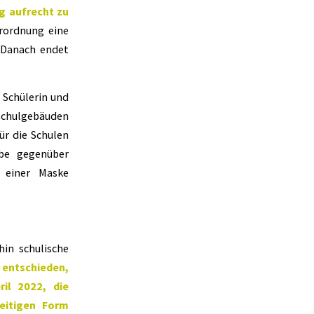
g aufrecht zu
erordnung eine
 Danach endet
 Schülerin und
Schulgebäuden
für die Schulen
abe gegenüber
n einer Maske
in schulische
 entschieden,
il 2022, die
eitigen Form