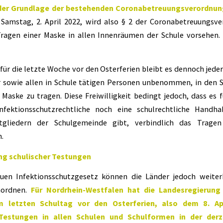
der Grundlage der bestehenden Coronabetreuungsverordnun
Samstag, 2. April 2022, wird also § 2 der Coronabetreuungsv
Tragen einer Maske in allen Innenräumen der Schule vorsehen.
für die letzte Woche vor den Osterferien bleibt es dennoch jeder
r sowie allen in Schule tätigen Personen unbenommen, in den 
e Maske zu tragen. Diese Freiwilligkeit bedingt jedoch, dass es 
nfektionsschutzrechtliche noch eine schulrechtliche Handh
tgliedern der Schulgemeinde gibt, verbindlich das Trage
.
ung schulischer Testungen
en Infektionsschutzgesetz können die Länder jedoch weiterh
nordnen.
Für Nordrhein-Westfalen hat die Landesregierung
m letzten Schultag vor den Osterferien, also dem 8. Apr
 Testungen in allen Schulen und Schulformen in der derz