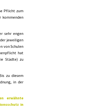
ne Pflicht zum
der kommenden
er sehr engen
der jeweiligen
n von Schulen
enpflicht hat
eie Städte) zu
 Bis zu diesem
dnung, in der
ben erwähnte
onsschutz in