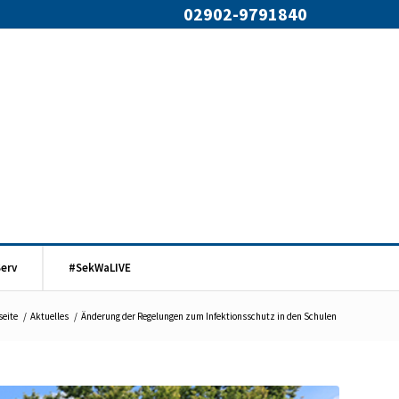
02902-9791840
Serv
#SekWaLIVE
seite
/
Aktuelles
/
Änderung der Regelungen zum Infektionsschutz in den Schulen