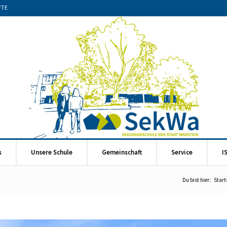
FTE
s
Unsere Schule
Gemeinschaft
Service
I
Du bist hier:
Start