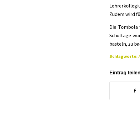
Lehrerkollegi
Zudem wird für
Die Tombola w
Schultage wur
basteln, zu ba
Schlagworte:
Eintrag teile