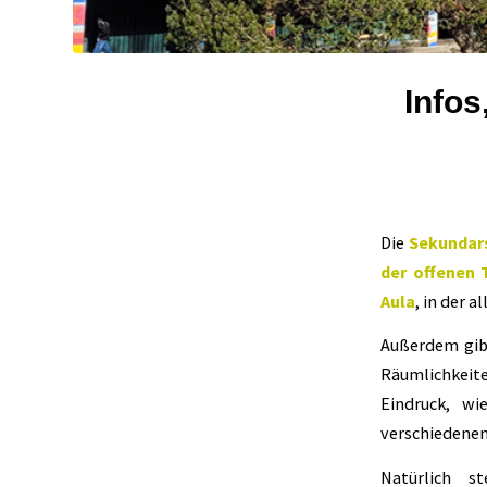
Info
Die
Sekundar
der offenen 
Aula
, in der 
Außerdem gib
Räumlichkeit
Eindruck, wi
verschiedene
Natürlich s