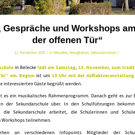
s, Gespräche und Workshops am
der offenen Tür“
/
/
11. November 2025
in
Aktuelles
,
Neuigkeiten
,
Sekundarschule
schule
in Belecke
lädt am Samstag, 15. November, zum tradit
Tür“ ein
.
Beginn
ist um
10 Uhr mit der Auftaktveranstaltung
alle interessierten Gäste begrüßt werden.
t es ein musikalisches Rahmenprogramm. Danach geht es zur 
en der Sekundarschule über. In den Schulführungen beko
e die Sekundarschule arbeitet, die Schülerinnen und Schü
n Workshops teilnehmen.
tehen an verschiedenen Infopoints Mitglieder der Schul