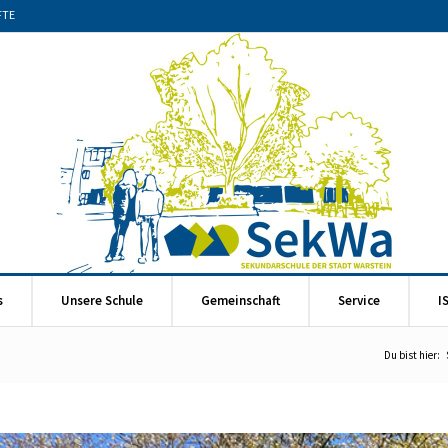
FTE
s
Unsere Schule
Gemeinschaft
Service
I
Du bist hier: